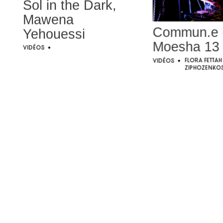
Sol in the Dark,
Mawena
Commun.e 
Yehouessi
Moesha 13
Vidéos
•
Flora Fettah
Vidéos
•
Ziphozenkos