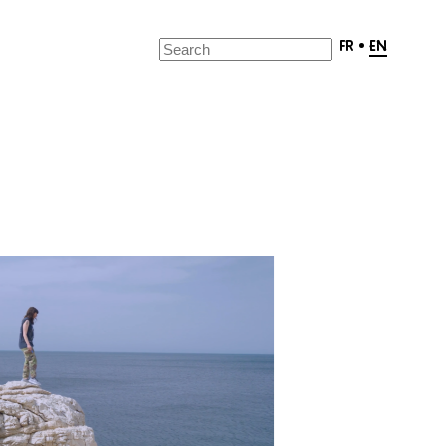
FR
•
EN