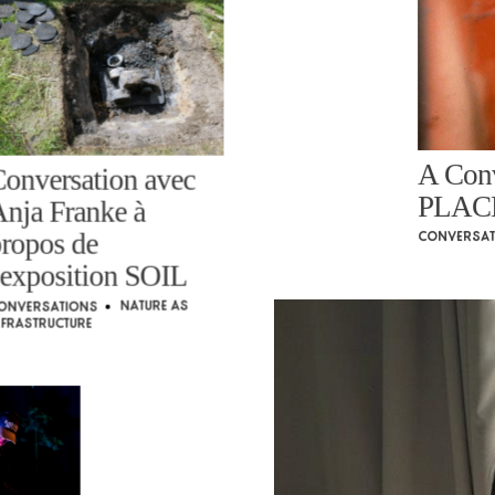
A Con
onversation avec
PLACE 
nja Franke à
ropos de
Conversa
'exposition SOIL
Nature As
onversations
•
nfrastructure