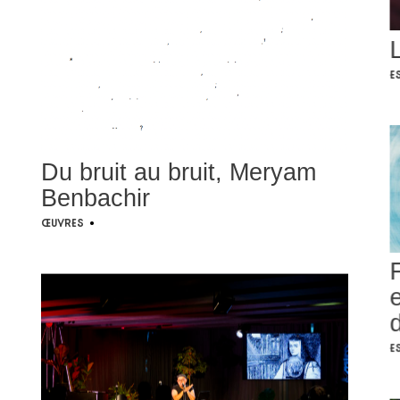
E
Du bruit au bruit, Meryam
Benbachir
Œuvres
•
F
d
E