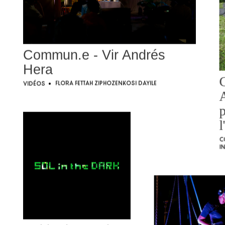
Commun.e - Vir Andrés
Hera
C
Flora Fettah
Ziphozenkosi Dayile
Vidéos
•
A
p
l
C
I