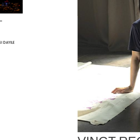
-
i Dayile