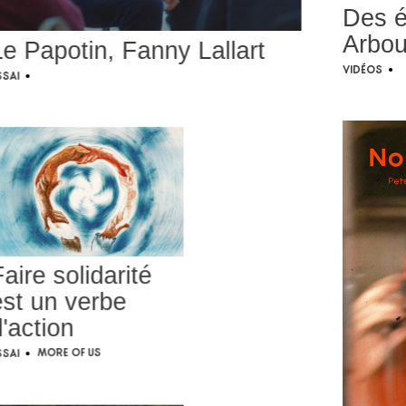
Des é
Arbo
Le Papotin, Fanny Lallart
Vidéos
•
ssai
•
aire solidarité
est un verbe
'action
More of Us
ssai
•